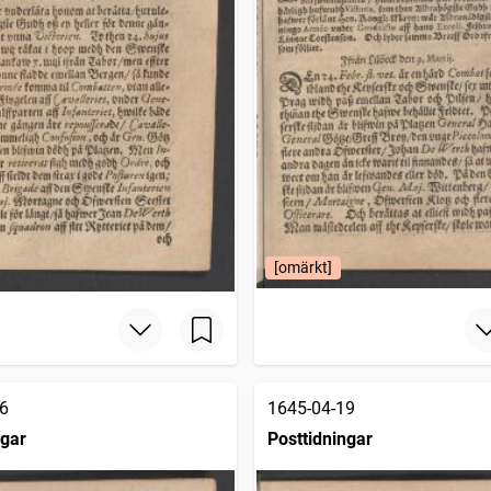
[omärkt]
6
1645-04-19
ngar
Posttidningar