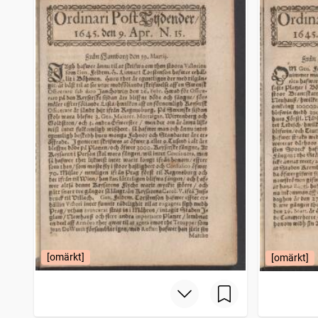
Gotlänningen
4 112
träffar
Nora stads och Bergslags tidning
4 043
träffar
Bohusläns tidning (1838)
3 985
träffar
Mariestads weckoblad (Mariestad : 1834)
3 917
träffar
[omärkt]
[omärkt]