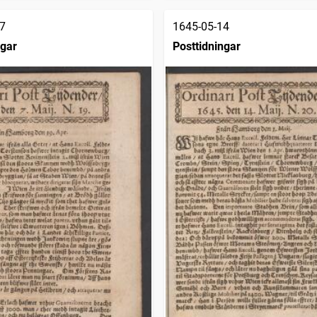
7
1645-05-14
ngar
Posttidningar