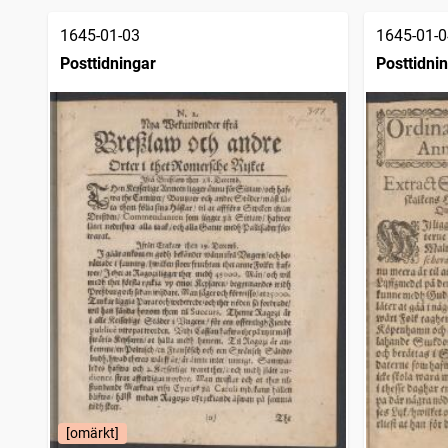
träffar
Härnösandsposten
10 032
träffar
1645-01-03
1645-01-0
Sundsvalls tidning
9 954
träffar
Posttidningar
Posttidni
Kalmar
9 856
träffar
Carlscronas wekoblad (1764)
9 810
träffar
Kristianstadsbladet
9 752
träffar
Barometern
9 651
träffar
Arbetet (1887)
9 437
träffar
Korrespondenten
9 274
träffar
Götheborgs allehanda
9 193
träffar
Smålandsposten
9 063
träffar
Norrbottens kuriren
9 017
träffar
Upsala
8 973
träffar
Västerviks veckoblad
8 705
träffar
Sundsvallsposten
8 609
träffar
Götheborgs tidningar
8 400
träffar
Borås tidning
8 356
träffar
Stockholmstidningen (1889)
8 185
träffar
Skånska aftonbladet
7 972
träffar
[omärkt]
Lunds weckoblad (1813), nytt och gammalt
7 807
träffar