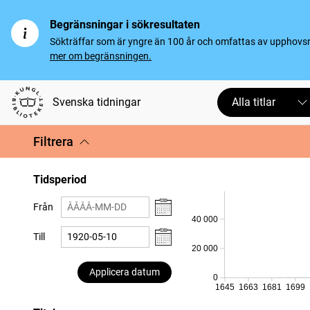
Begränsningar i sökresultaten
Sökträffar som är yngre än 100 år och omfattas av upphovsrät
mer om begränsningen.
Svenska tidningar
Alla titlar
Filtrera
Tidsperiod
Från
40 000
Till
20 000
Applicera datum
0
1645
1663
1681
1699