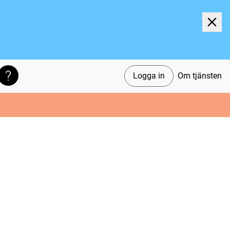
Logga in
Om tjänsten
Söktips