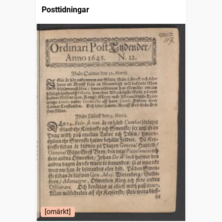
Posttidningar
[omärkt]