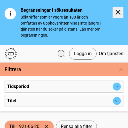
Begränsningar i sökresultaten
Sökträffar som är yngre än 100 år och
omfattas av upphovsrätten visas inte längre i
tjänsten när du söker på distans.
Läs mer om
begränsningen.
Logga in
Om tjänsten
Svenska tidningar
Filtrera
Tidsperiod
Titel
Till 1921-06-20
Rensa alla filter