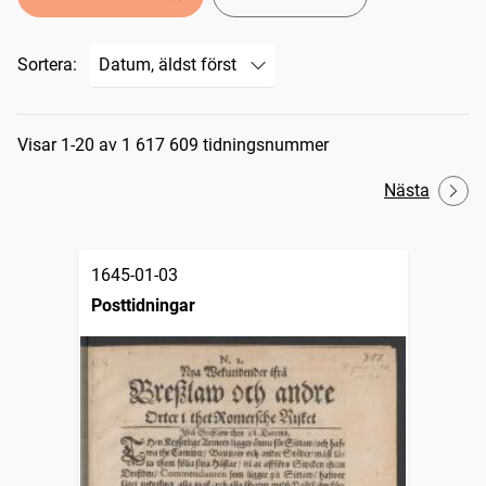
Sortera:
Sökresultat
Visar 1-20 av 1 617 609 tidningsnummer
Nästa
1645-01-03
Posttidningar