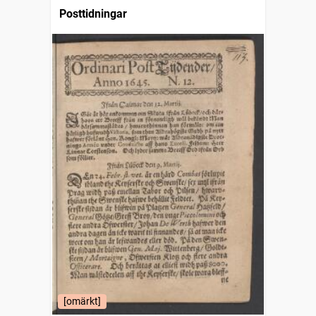
Posttidningar
[omärkt]