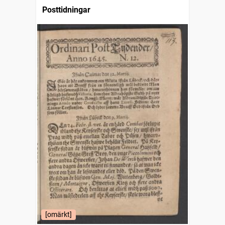
Posttidningar
[omärkt]