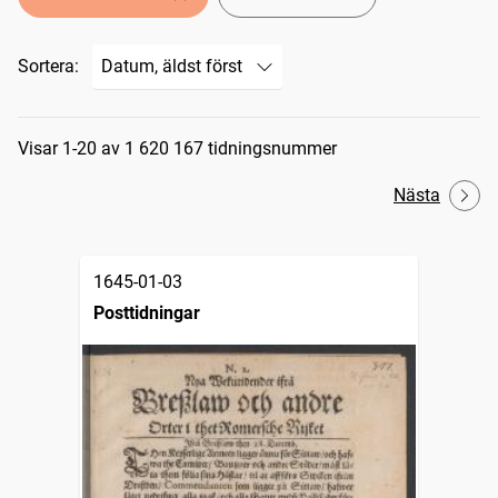
Sortera:
Sökresultat
Visar 1-20 av 1 620 167 tidningsnummer
Nästa
1645-01-03
Posttidningar