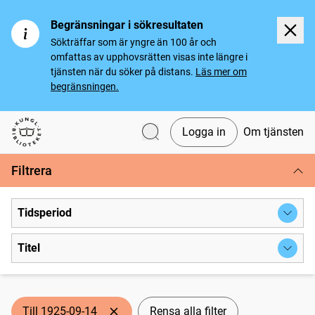
Begränsningar i sökresultaten
Sökträffar som är yngre än 100 år och
omfattas av upphovsrätten visas inte längre i
tjänsten när du söker på distans.
Läs mer om
begränsningen.
Logga in
Om tjänsten
Svenska tidningar
Filtrera
Tidsperiod
Titel
Till 1925-09-14
Rensa alla filter