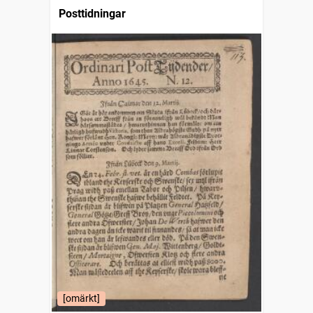
Posttidningar
[omärkt]