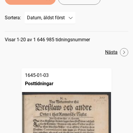
Sortera:
Sökresultat
Visar 1-20 av 1 646 985 tidningsnummer
Nästa
1645-01-03
Posttidningar