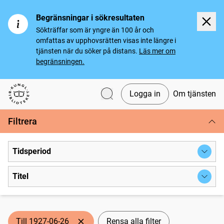
Begränsningar i sökresultaten
Sökträffar som är yngre än 100 år och
omfattas av upphovsrätten visas inte längre i
tjänsten när du söker på distans.
Läs mer om
begränsningen.
Logga in
Om tjänsten
Svenska tidningar
Filtrera
Tidsperiod
Titel
Till 1927-06-26
Rensa alla filter