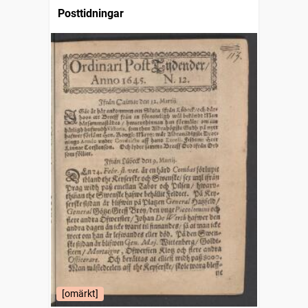
Posttidningar
[omärkt]