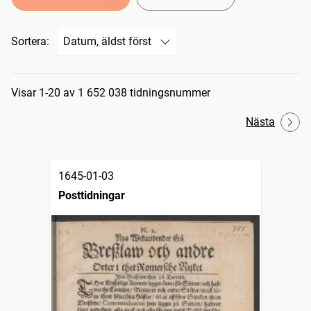
Sortera:
Sökresultat
Visar 1-20 av 1 652 038 tidningsnummer
Nästa
1645-01-03
Posttidningar