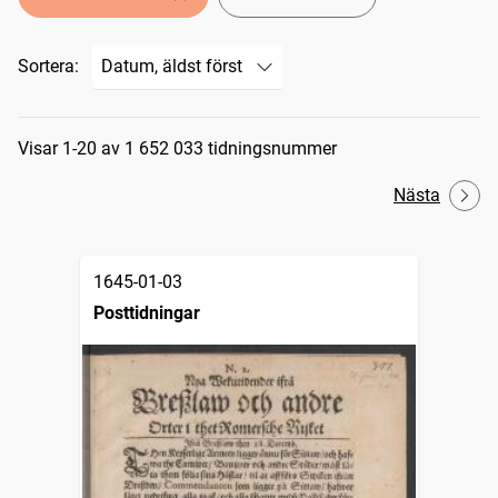
Sortera:
Sökresultat
Visar 1-20 av 1 652 033 tidningsnummer
Nästa
1645-01-03
Posttidningar