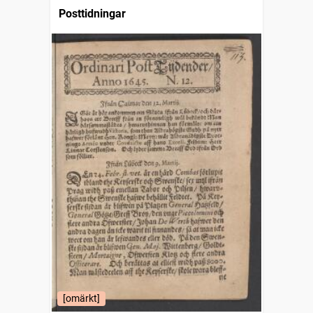
Posttidningar
[omärkt]