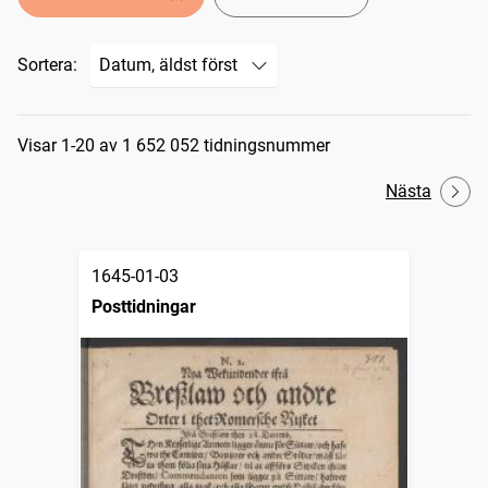
Sortera:
Sökresultat
Visar 1-20 av 1 652 052 tidningsnummer
Nästa
1645-01-03
Posttidningar