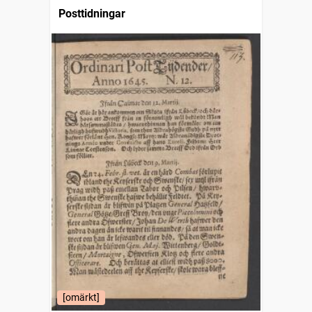
Posttidningar
[omärkt]