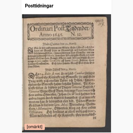
Posttidningar
[omärkt]