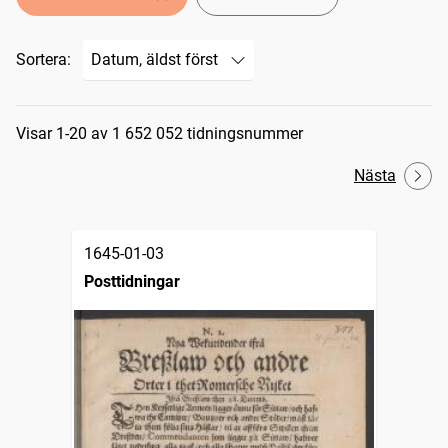
Sortera:
Sökresultat
Visar 1-20 av 1 652 052 tidningsnummer
Nästa
1645-01-03
Posttidningar