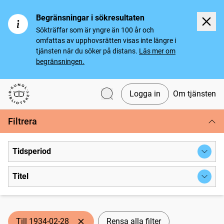
Begränsningar i sökresultaten
Sökträffar som är yngre än 100 år och
omfattas av upphovsrätten visas inte längre i
tjänsten när du söker på distans.
Läs mer om
begränsningen.
Logga in
Om tjänsten
Svenska tidningar
Filtrera
Tidsperiod
Titel
Till 1934-02-28
Rensa alla filter