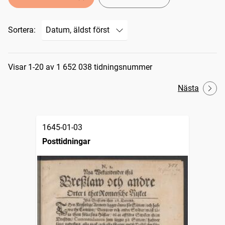
Sortera:
Sökresultat
Visar 1-20 av 1 652 038 tidningsnummer
Nästa
1645-01-03
Posttidningar