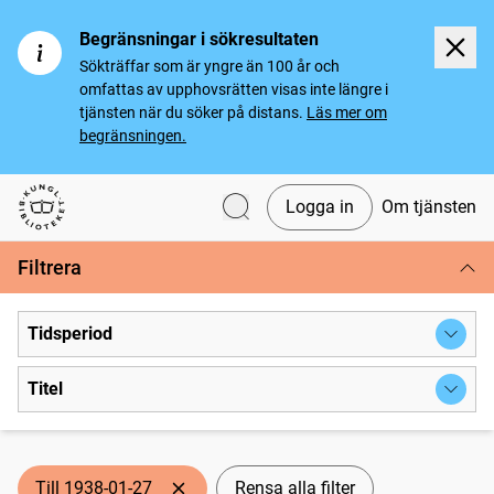
Begränsningar i sökresultaten
Sökträffar som är yngre än 100 år och
omfattas av upphovsrätten visas inte längre i
tjänsten när du söker på distans.
Läs mer om
begränsningen.
Logga in
Om tjänsten
Svenska tidningar
Filtrera
Tidsperiod
Titel
Till 1938-01-27
Rensa alla filter