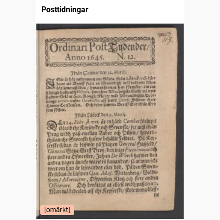
Posttidningar
[omärkt]