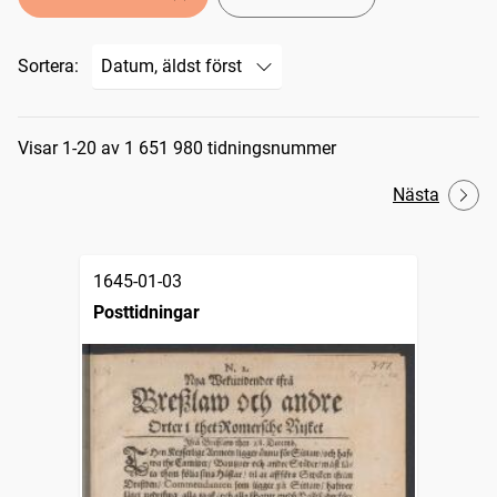
Sortera:
Sökresultat
Visar 1-20 av 1 651 980 tidningsnummer
Nästa
1645-01-03
Posttidningar