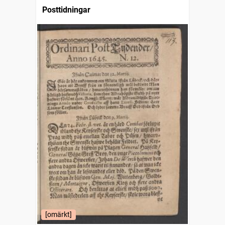
Posttidningar
[omärkt]