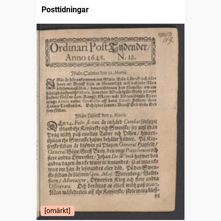
Posttidningar
[omärkt]