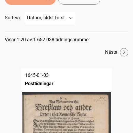
Sortera:
Sökresultat
Visar 1-20 av 1 652 038 tidningsnummer
Nästa
1645-01-03
Posttidningar