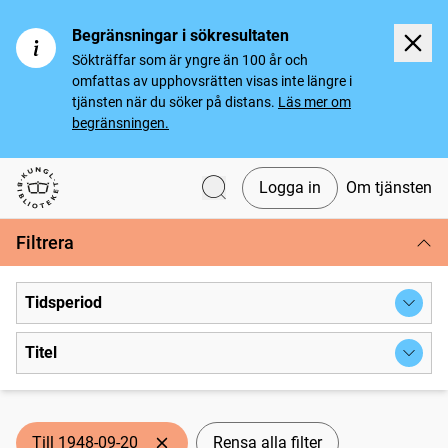
Begränsningar i sökresultaten
Sökträffar som är yngre än 100 år och
omfattas av upphovsrätten visas inte längre i
tjänsten när du söker på distans.
Läs mer om
begränsningen.
Logga in
Om tjänsten
Svenska tidningar
Filtrera
Tidsperiod
Titel
Till 1948-09-20
Rensa alla filter