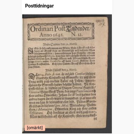
Posttidningar
[omärkt]