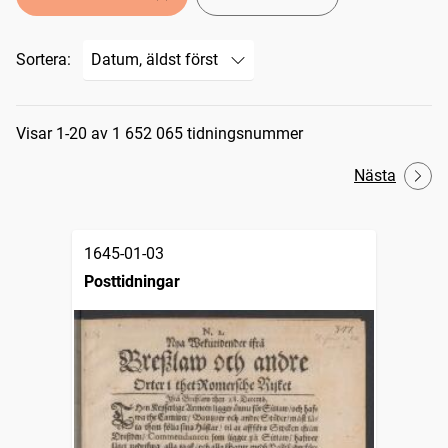
Sortera:
Sökresultat
Visar 1-20 av 1 652 065 tidningsnummer
Nästa
1645-01-03
Posttidningar