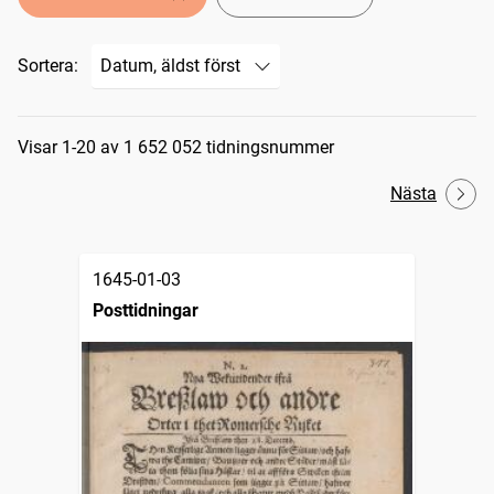
Sortera:
Sökresultat
Visar 1-20 av 1 652 052 tidningsnummer
Nästa
1645-01-03
Posttidningar