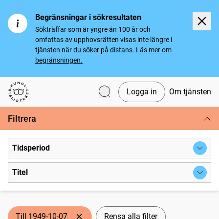
Begränsningar i sökresultaten
Sökträffar som är yngre än 100 år och
omfattas av upphovsrätten visas inte längre i
tjänsten när du söker på distans.
Läs mer om
begränsningen.
Logga in
Om tjänsten
Svenska tidningar
Filtrera
Tidsperiod
Titel
Till 1949-10-07
Rensa alla filter