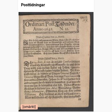
Posttidningar
[omärkt]