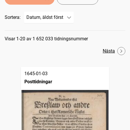
Sortera:
Sökresultat
Visar 1-20 av 1 652 033 tidningsnummer
Nästa
1645-01-03
Posttidningar