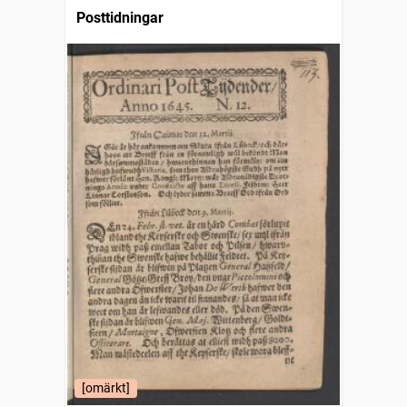
Posttidningar
[omärkt]