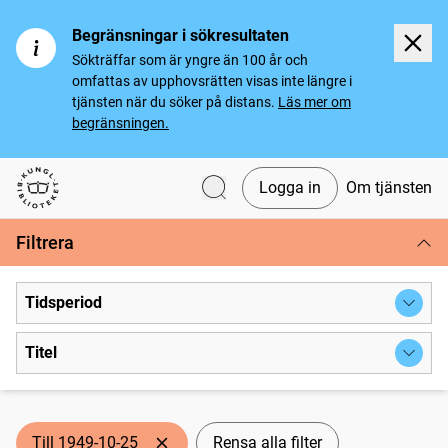
Begränsningar i sökresultaten
Sökträffar som är yngre än 100 år och
omfattas av upphovsrätten visas inte längre i
tjänsten när du söker på distans.
Läs mer om
begränsningen.
Logga in
Om tjänsten
Svenska tidningar
Filtrera
Tidsperiod
Titel
Till 1949-10-25
Rensa alla filter