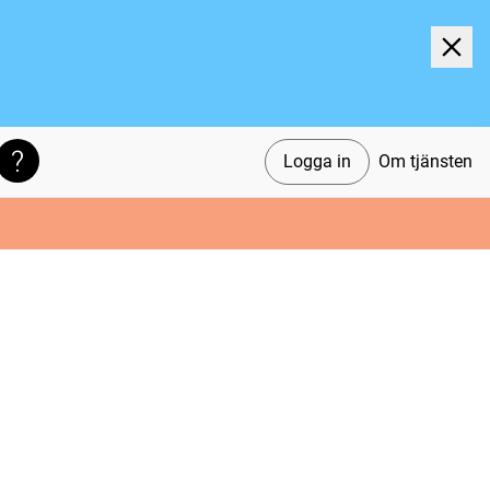
Logga in
Om tjänsten
Söktips