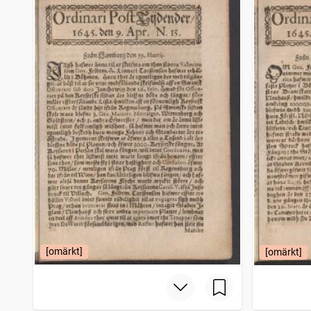
Filipstads stads och bergslags tidning
4 206
träffar
Bohusläningen
4 150
träffar
Norrbottensposten (1847)
4 114
träffar
Gotlänningen
4 112
träffar
[omärkt]
[omärkt]