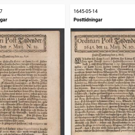
7
1645-05-14
ngar
Posttidningar