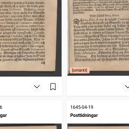
[omärkt]
6
1645-04-19
ngar
Posttidningar