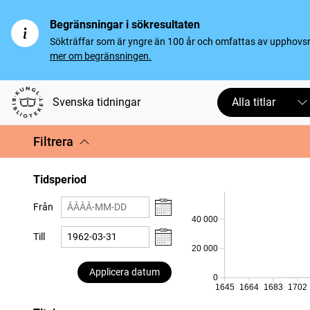
Begränsningar i sökresultaten
Sökträffar som är yngre än 100 år och omfattas av upphovsrät
mer om begränsningen.
Svenska tidningar
Alla titlar
Filtrera
Tidsperiod
Från
40 000
Till
20 000
Applicera datum
0
1645
1664
1683
1702