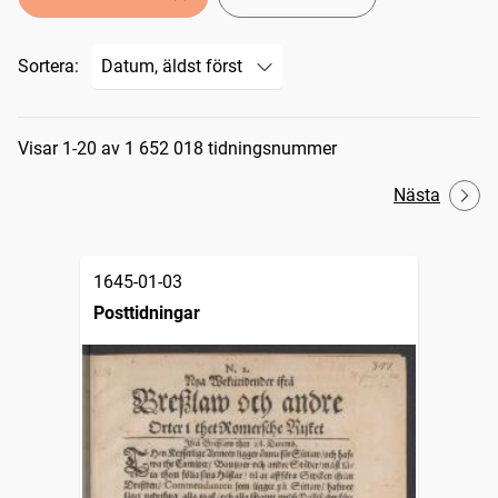
Sortera:
Sökresultat
Visar 1-20 av 1 652 018 tidningsnummer
Nästa
1645-01-03
Posttidningar