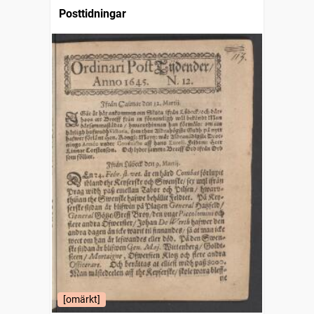
Posttidningar
[omärkt]