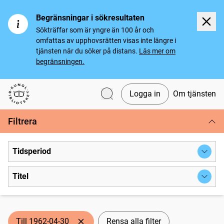
Begränsningar i sökresultaten
Sökträffar som är yngre än 100 år och
omfattas av upphovsrätten visas inte längre i
tjänsten när du söker på distans.
Läs mer om
begränsningen.
Logga in
Om tjänsten
Svenska tidningar
Filtrera
Tidsperiod
Titel
Till 1962-04-30
Rensa alla filter