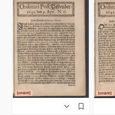
Filipstads stads och bergslags tidning
4 206
träffar
Bohusläningen
4 150
träffar
Norrbottensposten (1847)
4 114
träffar
Gotlänningen
4 112
träffar
[omärkt]
[omärkt]