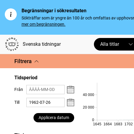
Begränsningar i sökresultaten
Sökträffar som är yngre än 100 år och omfattas av upphovsrät
mer om begränsningen.
Svenska tidningar
Alla titlar
Filtrera
Tidsperiod
Från
40 000
Till
20 000
Applicera datum
0
1645
1664
1683
1702