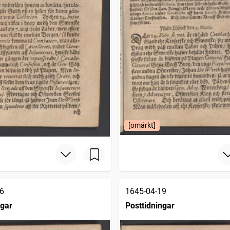
[omärkt]
6
1645-04-19
ngar
Posttidningar