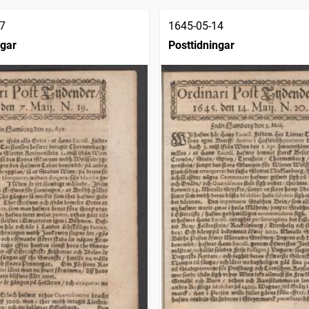
7
1645-05-14
ngar
Posttidningar