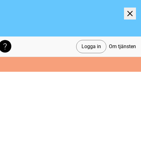
Logga in
Om tjänsten
Söktips