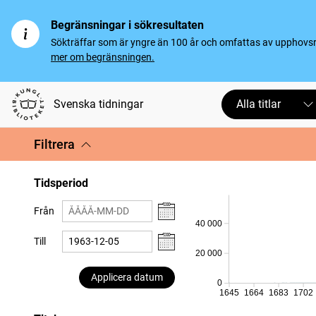
Begränsningar i sökresultaten
Sökträffar som är yngre än 100 år och omfattas av upphovsrät
mer om begränsningen.
Svenska tidningar
Alla titlar
Filtrera
Tidsperiod
Från
40 000
Till
20 000
Applicera datum
0
1645
1664
1683
1702