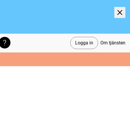
Logga in
Om tjänsten
Söktips