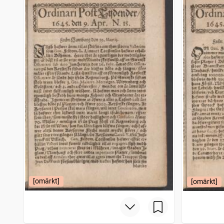
Filipstads stads och bergslags tidning
4 206
träffar
Bohusläningen
4 150
träffar
Norrbottensposten (1847)
4 114
träffar
Gotlänningen
4 112
träffar
[omärkt]
[omärkt]