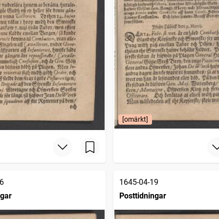
[omärkt]
6
1645-04-19
ngar
Posttidningar