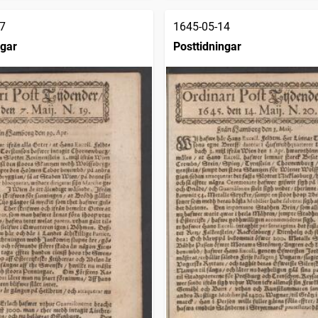
7
1645-05-14
ngar
Posttidningar