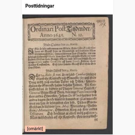
Posttidningar
[omärkt]