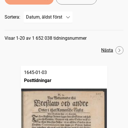
Sortera:
Sökresultat
Visar 1-20 av 1 652 038 tidningsnummer
Nästa
1645-01-03
Posttidningar