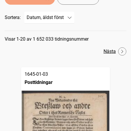
Sortera:
Sökresultat
Visar 1-20 av 1 652 033 tidningsnummer
Nästa
1645-01-03
Posttidningar