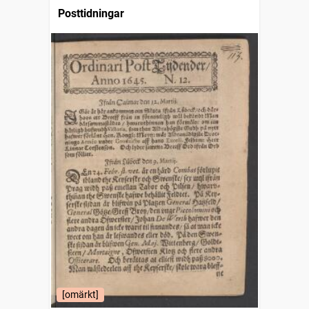
Posttidningar
[omärkt]