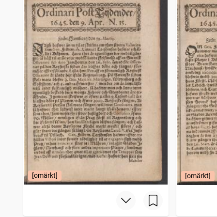
Filipstads stads och bergslags tidning
4 206
träffar
Bohusläningen
4 150
träffar
Norrbottensposten (1847)
4 114
träffar
Gotlänningen
4 112
träffar
[omärkt]
[omärkt]