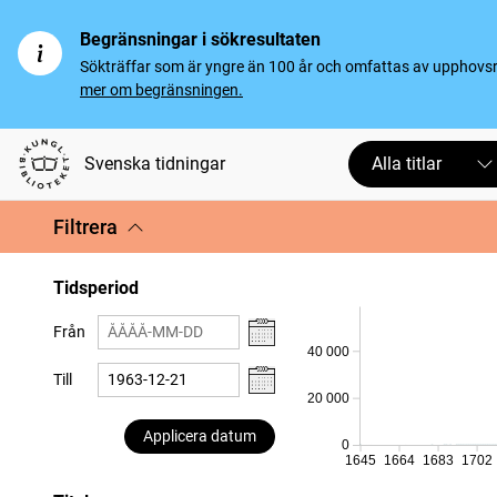
Begränsningar i sökresultaten
Sökträffar som är yngre än 100 år och omfattas av upphovsrät
mer om begränsningen.
Svenska tidningar
Alla titlar
Filtrera
Tidsperiod
Från
40 000
Till
20 000
Applicera datum
0
1645
1664
1683
1702