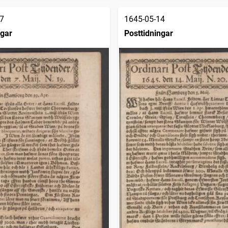
7
1645-05-14
ngar
Posttidningar