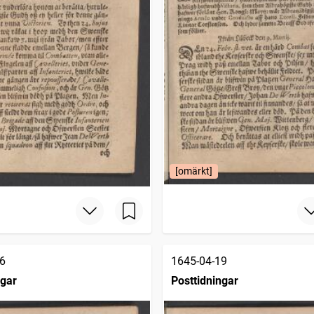
[omärkt]
6
1645-04-19
ngar
Posttidningar