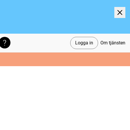
Logga in
Om tjänsten
Söktips