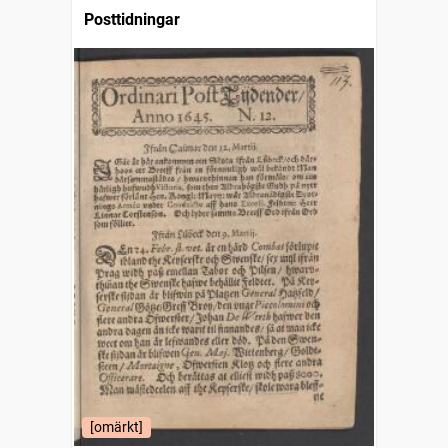
Posttidningar
[omärkt]