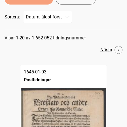
Sortera:
Sökresultat
Visar 1-20 av 1 652 052 tidningsnummer
Nästa
1645-01-03
Posttidningar