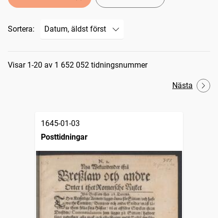
Sortera:
Sökresultat
Visar 1-20 av 1 652 052 tidningsnummer
Nästa
1645-01-03
Posttidningar