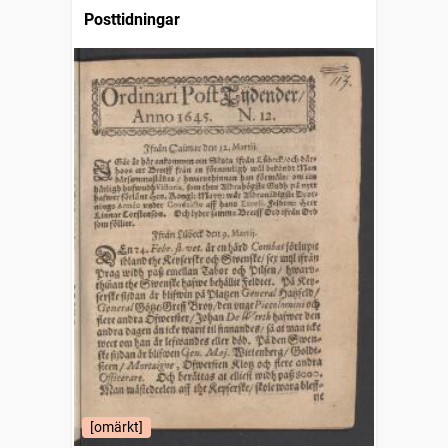
Posttidningar
[omärkt]