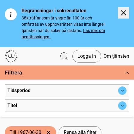
Begränsningar i sökresultaten
Sökträffar som är yngre än 100 år och
omfattas av upphovsrätten visas inte längre i
tjänsten när du söker på distans.
Läs mer om
begränsningen.
Logga in
Om tjänsten
Svenska tidningar
Filtrera
Tidsperiod
Titel
Till 1967-06-30
Rensa alla filter