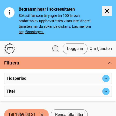
Begränsningar i sökresultaten
Sökträffar som är yngre än 100 år och
omfattas av upphovsrätten visas inte längre i
tjänsten när du söker på distans.
Läs mer om
begränsningen.
Logga in
Om tjänsten
Svenska tidningar
Filtrera
Tidsperiod
Titel
Till 1969-03-31
Rensa alla filter