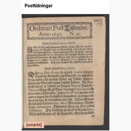
Posttidningar
[omärkt]