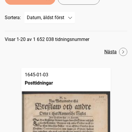
Sortera:
Sökresultat
Visar 1-20 av 1 652 038 tidningsnummer
Nästa
1645-01-03
Posttidningar