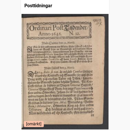
Posttidningar
[omärkt]