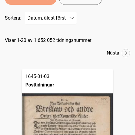
Sortera:
Sökresultat
Visar 1-20 av 1 652 052 tidningsnummer
Nästa
1645-01-03
Posttidningar