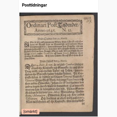
Posttidningar
[omärkt]