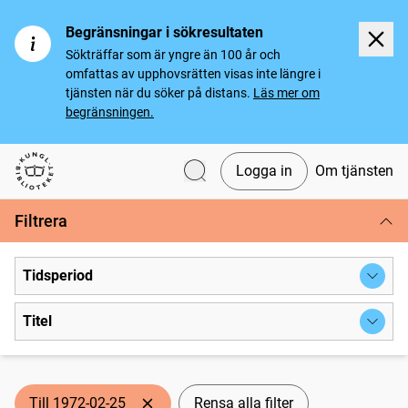
Begränsningar i sökresultaten
Sökträffar som är yngre än 100 år och
omfattas av upphovsrätten visas inte längre i
tjänsten när du söker på distans.
Läs mer om
begränsningen.
Logga in
Om tjänsten
Svenska tidningar
Filtrera
Tidsperiod
Titel
Till 1972-02-25
Rensa alla filter