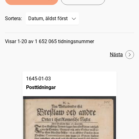
Sortera:
Sökresultat
Visar 1-20 av 1 652 065 tidningsnummer
Nästa
1645-01-03
Posttidningar