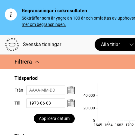
Begränsningar i sökresultaten
Sökträffar som är yngre än 100 år och omfattas av upphovsrät
mer om begränsningen.
Svenska tidningar
Alla titlar
Filtrera
Tidsperiod
Från
40 000
Till
20 000
Applicera datum
0
1645
1664
1683
1702