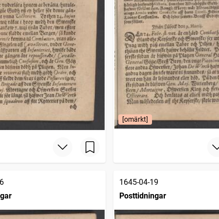
[omärkt]
6
1645-04-19
ngar
Posttidningar