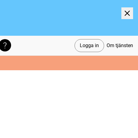
Logga in
Om tjänsten
Söktips