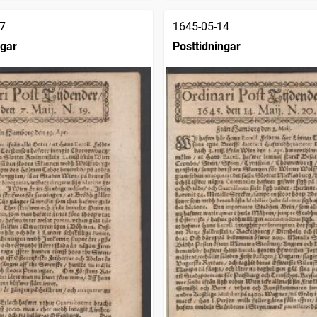
7
1645-05-14
ngar
Posttidningar