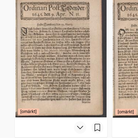
Filipstads stads och bergslags tidning
4 206
träffar
Bohusläningen
4 150
träffar
Norrbottensposten (1847)
4 114
träffar
Gotlänningen
4 112
träffar
[omärkt]
[omärkt]