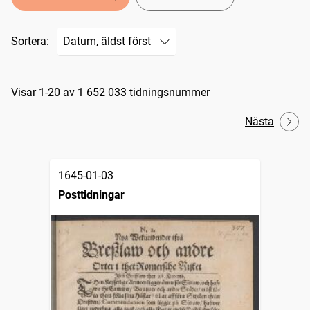
Sortera:
Sökresultat
Visar 1-20 av 1 652 033 tidningsnummer
Nästa
1645-01-03
Posttidningar