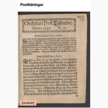
Posttidningar
[omärkt]