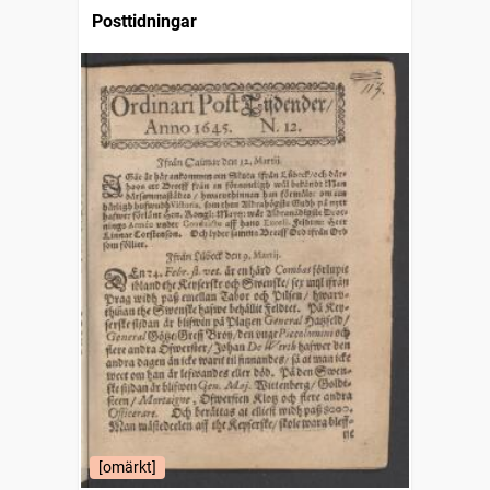
Posttidningar
[omärkt]