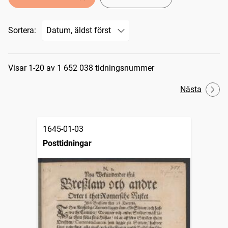
Sortera:
Sökresultat
Visar 1-20 av 1 652 038 tidningsnummer
Nästa
1645-01-03
Posttidningar