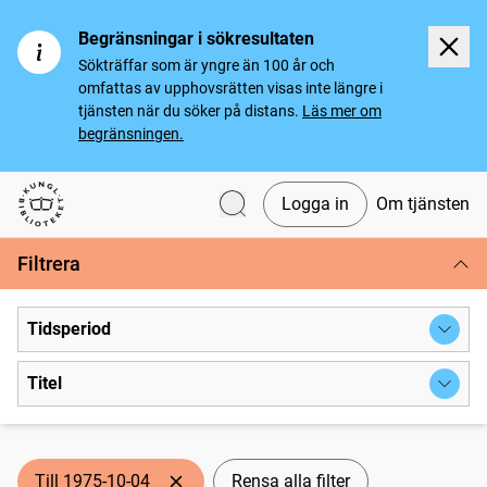
Begränsningar i sökresultaten
Sökträffar som är yngre än 100 år och
omfattas av upphovsrätten visas inte längre i
tjänsten när du söker på distans.
Läs mer om
begränsningen.
Logga in
Om tjänsten
Svenska tidningar
Filtrera
Tidsperiod
Titel
Till 1975-10-04
Rensa alla filter