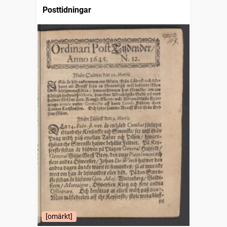
Posttidningar
[omärkt]