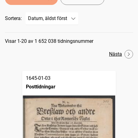
Sortera:
Sökresultat
Visar 1-20 av 1 652 038 tidningsnummer
Nästa
1645-01-03
Posttidningar