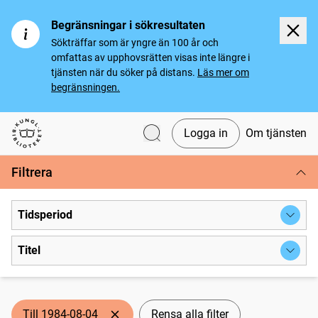
Begränsningar i sökresultaten
Sökträffar som är yngre än 100 år och
omfattas av upphovsrätten visas inte längre i
tjänsten när du söker på distans.
Läs mer om
begränsningen.
Logga in
Om tjänsten
Svenska tidningar
Filtrera
Tidsperiod
Titel
Till 1984-08-04
Rensa alla filter