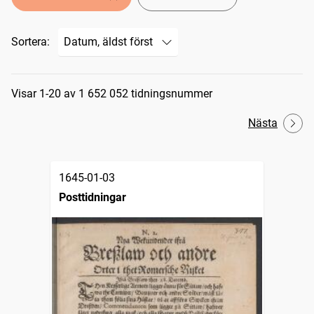
Sortera:
Sökresultat
Visar 1-20 av 1 652 052 tidningsnummer
Nästa
1645-01-03
Posttidningar