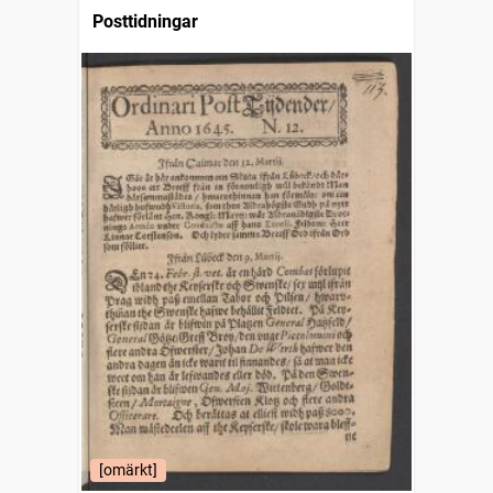
Posttidningar
[omärkt]