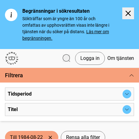
Begränsningar i sökresultaten
Sökträffar som är yngre än 100 år och
omfattas av upphovsrätten visas inte längre i
tjänsten när du söker på distans.
Läs mer om
begränsningen.
Logga in
Om tjänsten
Svenska tidningar
Filtrera
Tidsperiod
Titel
Till 1984-08-22
Rensa alla filter