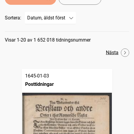
Sortera:
Sökresultat
Visar 1-20 av 1 652 018 tidningsnummer
Nästa
1645-01-03
Posttidningar