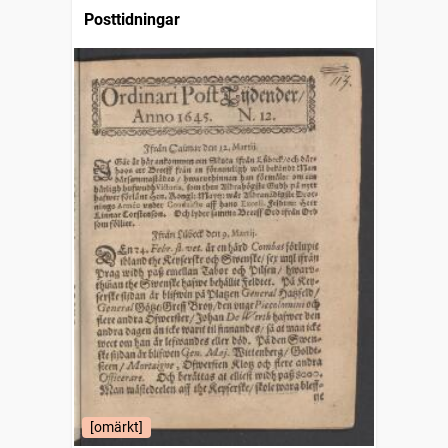
Posttidningar
[omärkt]