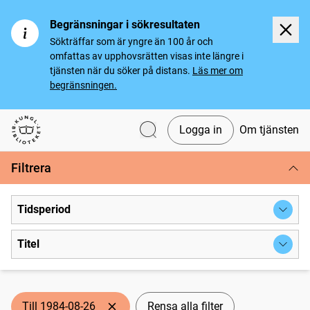
Begränsningar i sökresultaten
Sökträffar som är yngre än 100 år och
omfattas av upphovsrätten visas inte längre i
tjänsten när du söker på distans.
Läs mer om
begränsningen.
Logga in
Om tjänsten
Svenska tidningar
Filtrera
Tidsperiod
Titel
Till 1984-08-26
Rensa alla filter