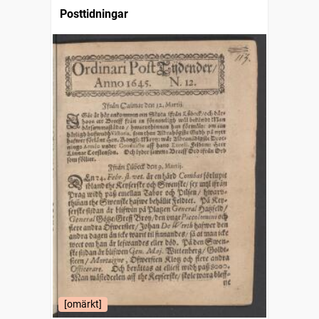
Posttidningar
[omärkt]