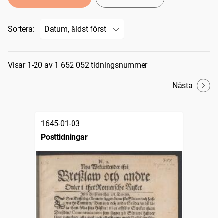
Sortera:
Sökresultat
Visar 1-20 av 1 652 052 tidningsnummer
Nästa
1645-01-03
Posttidningar