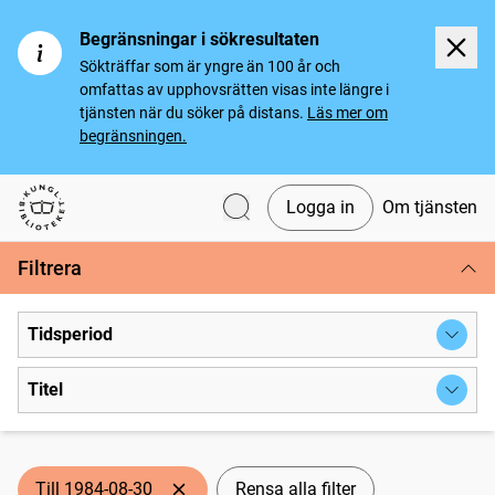
Begränsningar i sökresultaten
Sökträffar som är yngre än 100 år och
omfattas av upphovsrätten visas inte längre i
tjänsten när du söker på distans.
Läs mer om
begränsningen.
Logga in
Om tjänsten
Svenska tidningar
Filtrera
Tidsperiod
Titel
Till 1984-08-30
Rensa alla filter