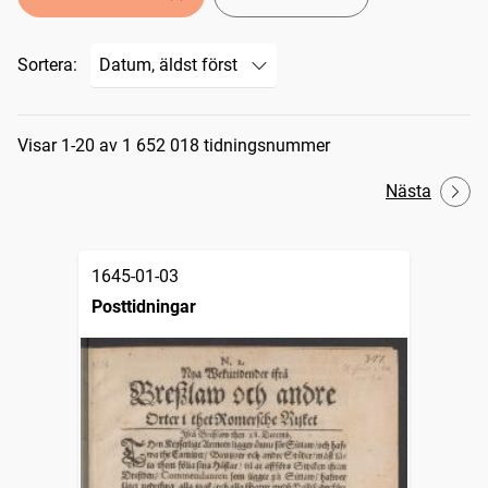
Sortera:
Sökresultat
Visar 1-20 av 1 652 018 tidningsnummer
Nästa
1645-01-03
Posttidningar