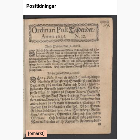
Posttidningar
[omärkt]