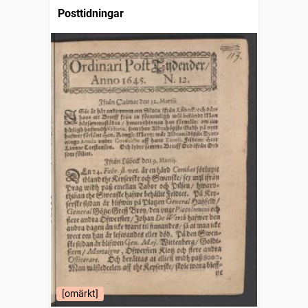
Posttidningar
[omärkt]