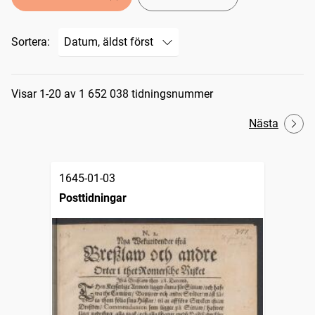
Sortera:
Sökresultat
Visar 1-20 av 1 652 038 tidningsnummer
Nästa
1645-01-03
Posttidningar