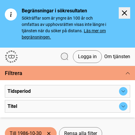
Begränsningar i sökresultaten
Sökträffar som är yngre än 100 år och
omfattas av upphovsrätten visas inte längre i
tjänsten när du söker på distans.
Läs mer om
begränsningen.
Logga in
Om tjänsten
Svenska tidningar
Filtrera
Tidsperiod
Titel
Till 1986-10-30
Rensa alla filter