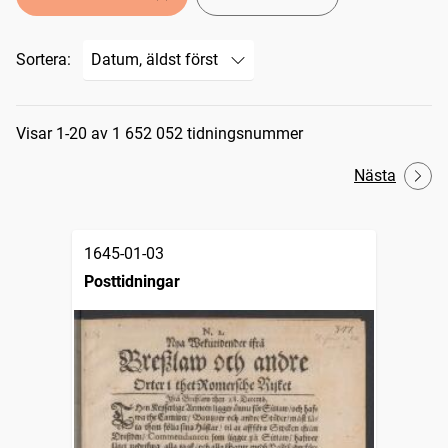
Sortera:
Sökresultat
Visar 1-20 av 1 652 052 tidningsnummer
Nästa
1645-01-03
Posttidningar