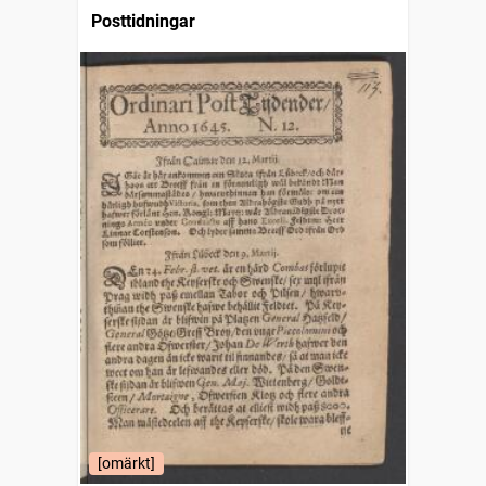
Posttidningar
[omärkt]