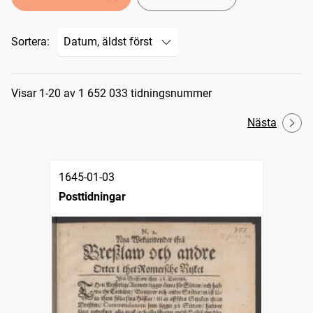
Sortera:
Sökresultat
Visar 1-20 av 1 652 033 tidningsnummer
Nästa
1645-01-03
Posttidningar