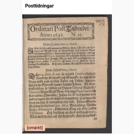
Posttidningar
[omärkt]