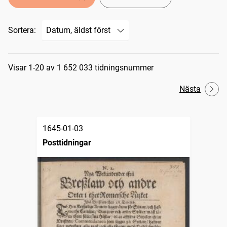
Sortera:
Sökresultat
Visar 1-20 av 1 652 033 tidningsnummer
Nästa
1645-01-03
Posttidningar