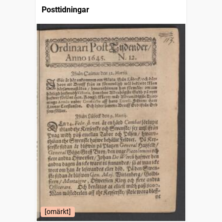
Posttidningar
[omärkt]