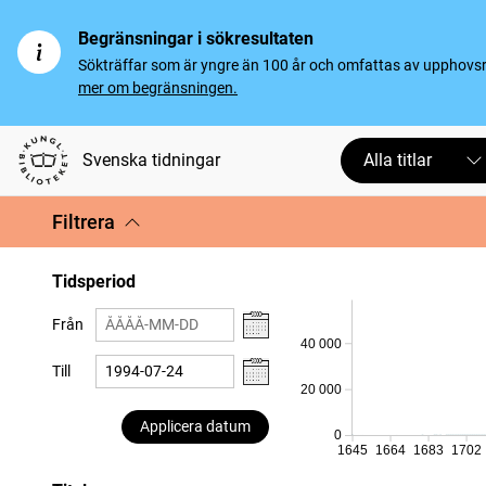
Begränsningar i sökresultaten
Sökträffar som är yngre än 100 år och omfattas av upphovsrät
mer om begränsningen.
Svenska tidningar
Alla titlar
Filtrera
Tidsperiod
Från
40 000
Till
20 000
Applicera datum
0
1645
1664
1683
1702