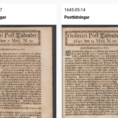
7
1645-05-14
ngar
Posttidningar