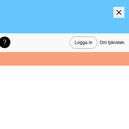
Logga in
Om tjänsten
Söktips