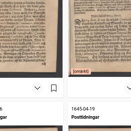
[omärkt]
6
1645-04-19
ngar
Posttidningar