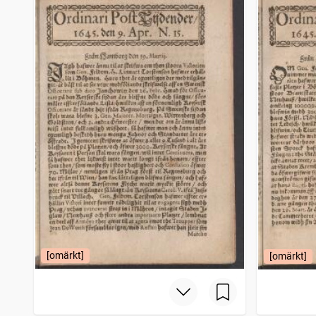
Filipstads stads och bergslags tidning
4 206
träffar
Bohusläningen
4 150
träffar
Norrbottensposten (1847)
4 114
träffar
Gotlänningen
4 112
träffar
[omärkt]
[omärkt]