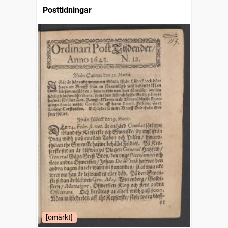
Posttidningar
[omärkt]