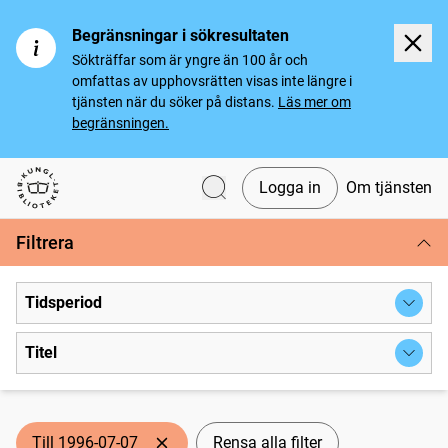
Begränsningar i sökresultaten
Sökträffar som är yngre än 100 år och
omfattas av upphovsrätten visas inte längre i
tjänsten när du söker på distans.
Läs mer om
begränsningen.
Logga in
Om tjänsten
Svenska tidningar
Filtrera
Tidsperiod
Titel
Till 1996-07-07
Rensa alla filter