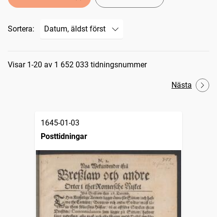
Sortera:
Sökresultat
Visar 1-20 av 1 652 033 tidningsnummer
Nästa
1645-01-03
Posttidningar