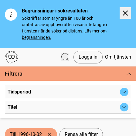
Begränsningar i sökresultaten
Sökträffar som är yngre än 100 år och
omfattas av upphovsrätten visas inte längre i
tjänsten när du söker på distans.
Läs mer om
begränsningen.
Logga in
Om tjänsten
Svenska tidningar
Filtrera
Tidsperiod
Titel
Till 1996-10-02
Rensa alla filter