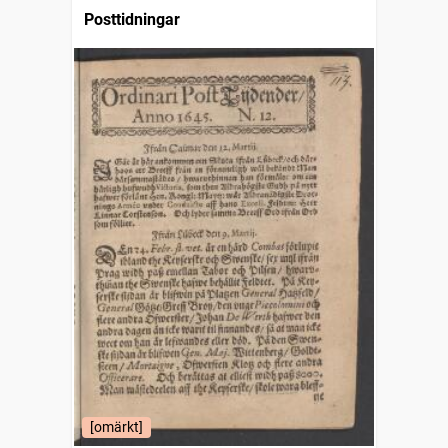
Posttidningar
[omärkt]