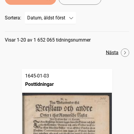
Sortera:
Sökresultat
Visar 1-20 av 1 652 065 tidningsnummer
Nästa
1645-01-03
Posttidningar