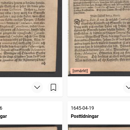
[omärkt]
6
1645-04-19
ngar
Posttidningar