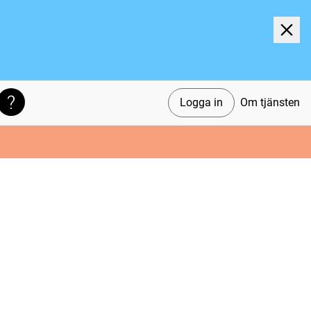
Logga in
Om tjänsten
Söktips