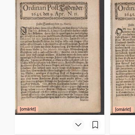
Filipstads stads och bergslags tidning
4 206
träffar
Bohusläningen
4 150
träffar
Norrbottensposten (1847)
4 114
träffar
Gotlänningen
4 112
träffar
[omärkt]
[omärkt]