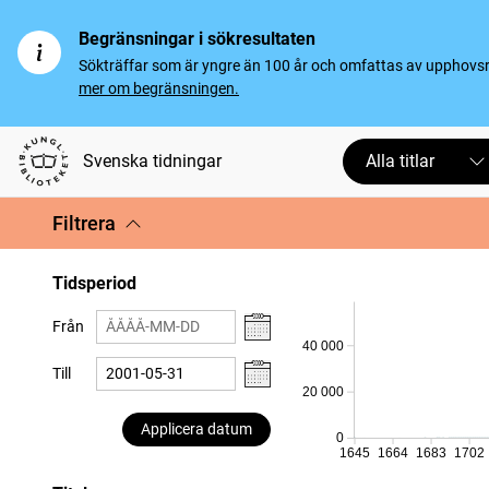
Begränsningar i sökresultaten
Sökträffar som är yngre än 100 år och omfattas av upphovsrät
mer om begränsningen.
Svenska tidningar
Alla titlar
Filtrera
Tidsperiod
Från
40 000
Till
20 000
Applicera datum
0
1645
1664
1683
1702