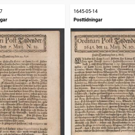
7
1645-05-14
ngar
Posttidningar