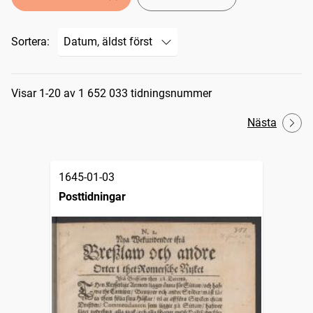
Sortera:
Sökresultat
Visar 1-20 av 1 652 033 tidningsnummer
Nästa
1645-01-03
Posttidningar