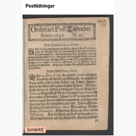
Posttidningar
[omärkt]