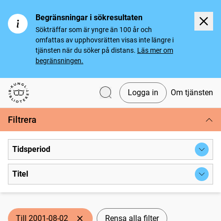
Begränsningar i sökresultaten
Sökträffar som är yngre än 100 år och
omfattas av upphovsrätten visas inte längre i
tjänsten när du söker på distans.
Läs mer om
begränsningen.
Logga in
Om tjänsten
Svenska tidningar
Filtrera
Tidsperiod
Titel
Till 2001-08-02
Rensa alla filter