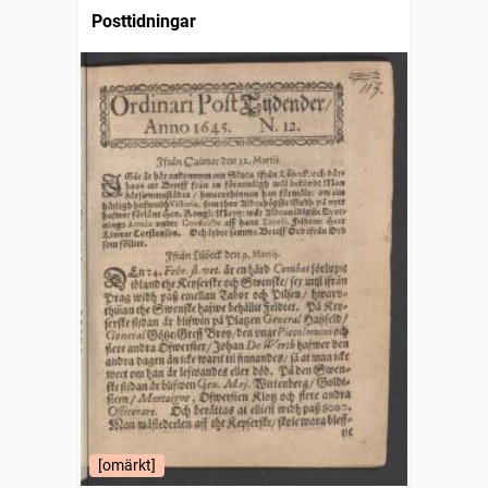
Posttidningar
[omärkt]