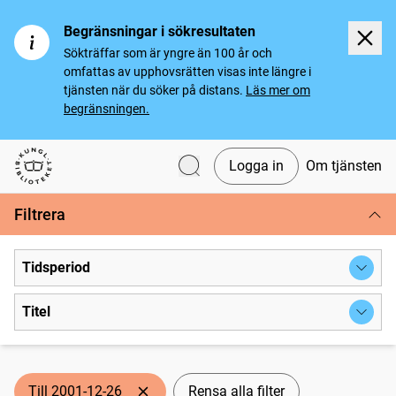
Begränsningar i sökresultaten
Sökträffar som är yngre än 100 år och
omfattas av upphovsrätten visas inte längre i
tjänsten när du söker på distans.
Läs mer om
begränsningen.
Logga in
Om tjänsten
Svenska tidningar
Filtrera
Tidsperiod
Titel
Till 2001-12-26
Rensa alla filter