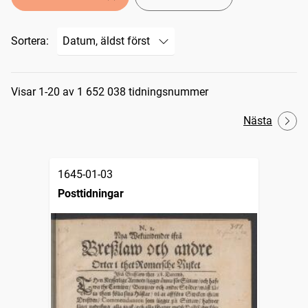
Sortera:
Sökresultat
Visar 1-20 av 1 652 038 tidningsnummer
Nästa
1645-01-03
Posttidningar