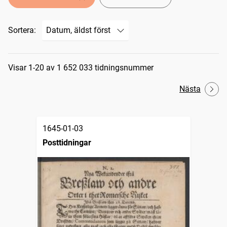
Sortera:
Sökresultat
Visar 1-20 av 1 652 033 tidningsnummer
Nästa
1645-01-03
Posttidningar