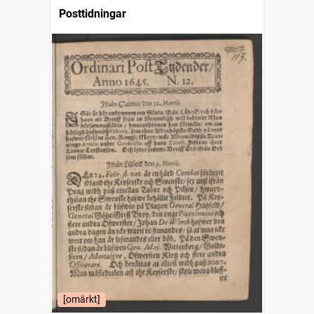
Posttidningar
[omärkt]