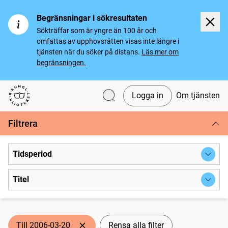
Begränsningar i sökresultaten
Sökträffar som är yngre än 100 år och
omfattas av upphovsrätten visas inte längre i
tjänsten när du söker på distans.
Läs mer om
begränsningen.
Logga in
Om tjänsten
Svenska tidningar
Filtrera
Tidsperiod
Titel
Till 2006-03-20
Rensa alla filter