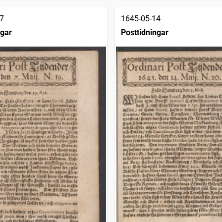
7
1645-05-14
ngar
Posttidningar