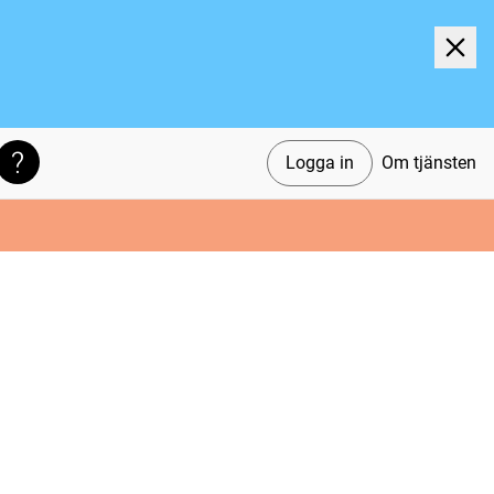
Logga in
Om tjänsten
Söktips