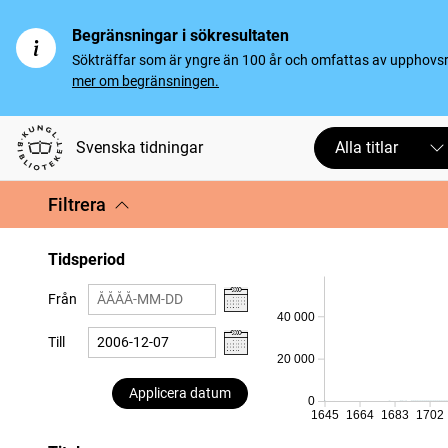
Begränsningar i sökresultaten
Sökträffar som är yngre än 100 år och omfattas av upphovsrät
mer om begränsningen.
Svenska tidningar
Alla titlar
Filtrera
Tidsperiod
Från
40 000
Till
20 000
Applicera datum
0
1645
1664
1683
1702