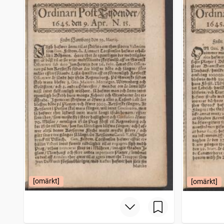
Filipstads stads och bergslags tidning
4 206
träffar
Bohusläningen
4 150
träffar
Norrbottensposten (1847)
4 114
träffar
Gotlänningen
4 112
träffar
[omärkt]
[omärkt]