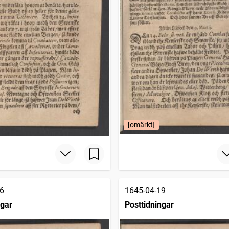
[omärkt]
6
1645-04-19
ngar
Posttidningar