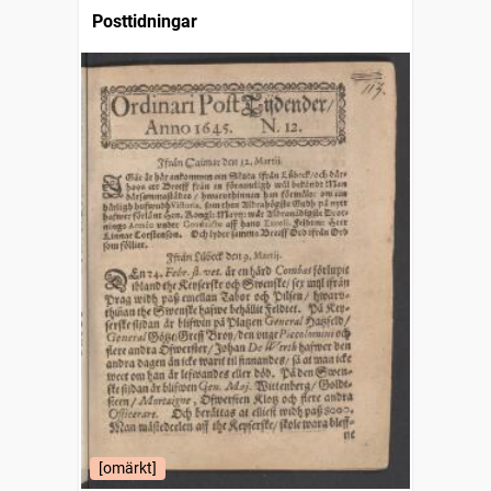
Posttidningar
[omärkt]