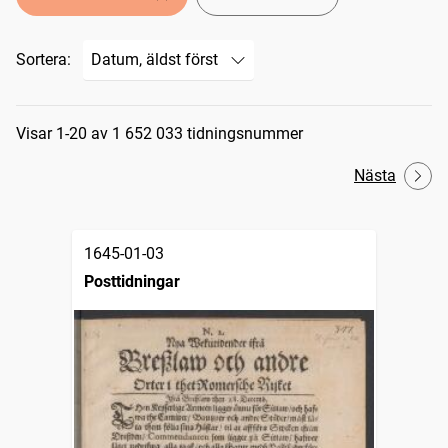
Sortera:
Sökresultat
Visar 1-20 av 1 652 033 tidningsnummer
Nästa
1645-01-03
Posttidningar