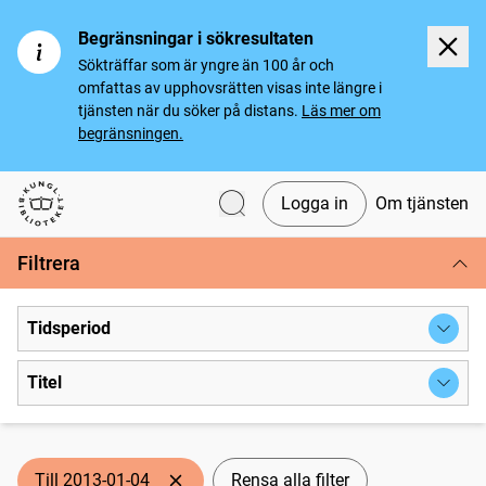
Begränsningar i sökresultaten
Sökträffar som är yngre än 100 år och
omfattas av upphovsrätten visas inte längre i
tjänsten när du söker på distans.
Läs mer om
begränsningen.
Logga in
Om tjänsten
Svenska tidningar
Filtrera
Tidsperiod
Titel
Till 2013-01-04
Rensa alla filter