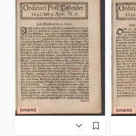
Filipstads stads och bergslags tidning
4 206
träffar
Bohusläningen
4 150
träffar
Norrbottensposten (1847)
4 114
träffar
Gotlänningen
4 112
träffar
[omärkt]
[omärkt]