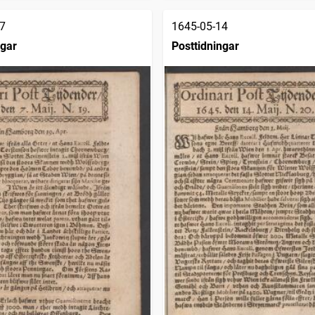
7
1645-05-14
ngar
Posttidningar