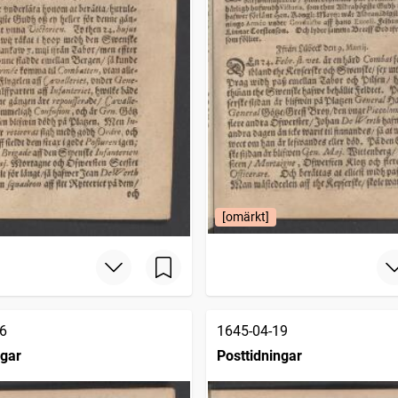
[omärkt]
6
1645-04-19
ngar
Posttidningar