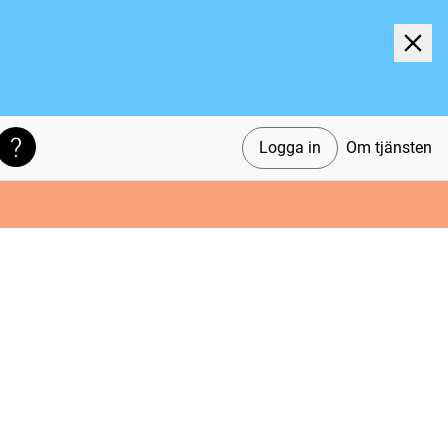
Logga in
Om tjänsten
Söktips