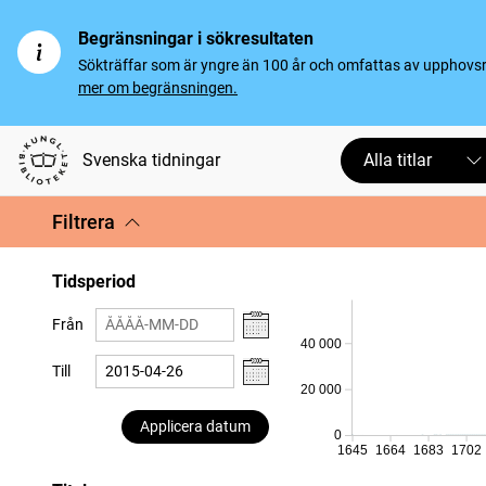
Begränsningar i sökresultaten
Sökträffar som är yngre än 100 år och omfattas av upphovsrät
mer om begränsningen.
Svenska tidningar
Alla titlar
Filtrera
Tidsperiod
Från
40 000
Till
20 000
Applicera datum
0
1645
1664
1683
1702